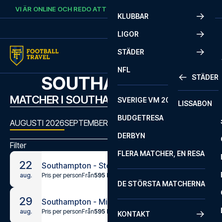
Skip to content
VI ÄR ONLINE OCH REDO ATT HJÄLPA DIG.
RING
+46 22 03 00 14
KLUBBAR
LIGOR
STÄDER
NFL
SOUTHAMPTON
STÄDER
MATCHER I SOUTHAMPTON
SVERIGE VM 2026
LISSABON
BUDGETRESA
AUGUSTI 2026
SEPTEMBER 2026
OKTOBER 2026
NOVEMBE
DERBYN
Filter
FLERA MATCHER, EN RESA
22
Southampton - Stoke City
Pris per person
Från
595 kr
aug.
DE STÖRSTA MATCHERNA
29
Southampton - Millwall
Pris per person
Från
595 kr
aug.
KONTAKT